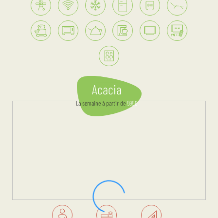
Acacia
La semaine
à partir de
595
€