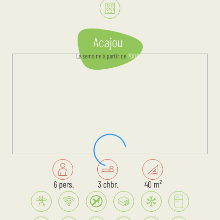
Acajou
La semaine
à partir de
700
€
6 pers.
3 chbr.
40 m²