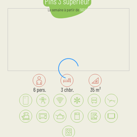
Pins 3 supérieur
La semaine
à partir de
560
€
6 pers.
3 chbr.
35 m²