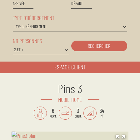
TYPE D'HÉBERGEMENT
NB PERSONNES
RECHERCHER
ESPACE CLIENT
Pins 3
MOBIL-HOME
6
3
34
PERS.
CHBR.
M²