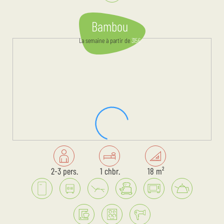
Bambou
La semaine
à partir de
315
€
2-3 pers.
1 chbr.
18 m²