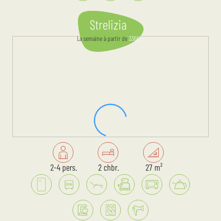
Strelizia
La semaine
à partir de
336
€
2-4 pers.
2 chbr.
27 m²