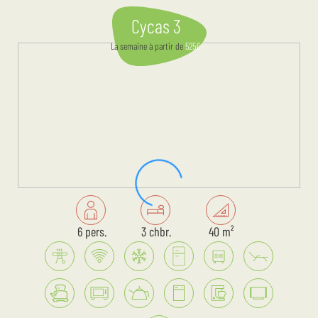
Cycas 3
La semaine
à partir de
525
€
6 pers.
3 chbr.
40 m²