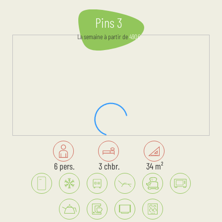
Pins 3
La semaine
à partir de
490
€
6 pers.
3 chbr.
34 m²