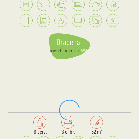
Dracena
La semaine
à partir de
525
€
6 pers.
3 chbr.
32 m²