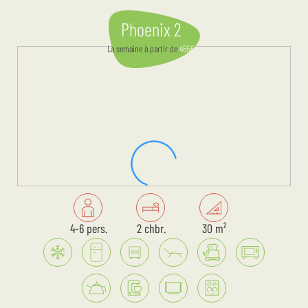
Phoenix 2
La semaine
à partir de
455
€
4-6 pers.
2 chbr.
30 m²