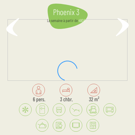
Phoenix 3
La semaine
à partir de
490
€
6 pers.
3 chbr.
32 m²