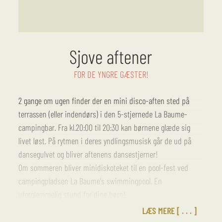
Sjove aftener
FOR DE YNGRE GÆSTER!
2 gange om ugen finder der en mini disco-aften sted på
terrassen (eller indendørs) i den 5-stjernede La Baume-
campingbar. Fra kl.20:00 til 20:30 kan børnene glæde sig
livet løst. På rytmen i deres yndlingsmusisk går de ud på
dansegulvet og bliver aftenens dansestjerner!
Om sommeren bliver minidiskoteket til en pool-fest ved
campingpladsen La Baume's swimmingpool. En
uforglemmelig stund for dine børn!
LÆS MERE
Disse aftenaktiviteter tilbydes under opsyn af forældrene.