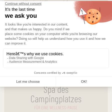
und Abende mithilfe unserer Animateure zu
verschönern. Egal, ob Sie Sport-, Outdoor- oder
Wassersportaktivitäten lieben, auf unserem
Campingplatz Var werden Sie fündig.
Spa des
Campingplatzes
FÜR EINE WELLNESS-PAUSE