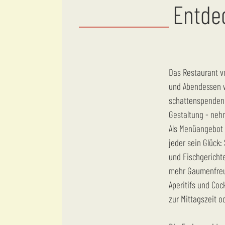
Entde
Das Restaurant von La Palmeraie heißt Sie zum Frühstück, Mittag-
und Abendessen w
schattenspenden
Gestaltung - neh
Als Menüangebot o
jeder sein Glück: 
und Fischgerichte
mehr Gaumenfre
Aperitifs und Co
zur Mittagszeit 