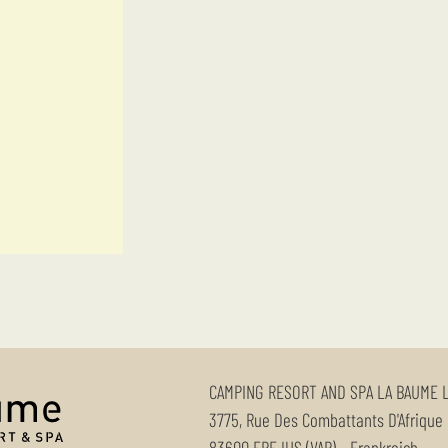
CAMPING RESORT AND SPA LA BAUME 
3775, Rue Des Combattants D'Afrique
83600
FREJUS (VAR)
-
Frankreich