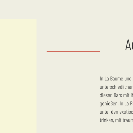
A
In La Baume und La Palmeraie gibt es zwei Bars mit jeweils
unterschiedliche
diesen Bars mit 
genießen. In La P
unter den exoti
trinken, mit trau