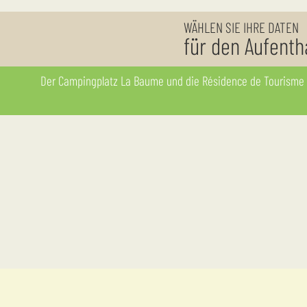
WÄHLEN SIE IHRE DATEN
für den Aufenth
Der Campingplatz La Baume und die Résidence de Tourisme La Palmeraie befinden sich auf demselben Gelände, und alle Dienstleistungen (Schwimmbad, Unterhaltung usw.) werden von ALLEN