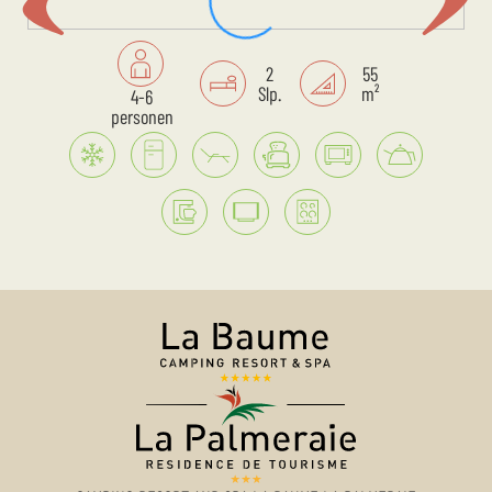
2
55
Slp.
m²
4-6
personen