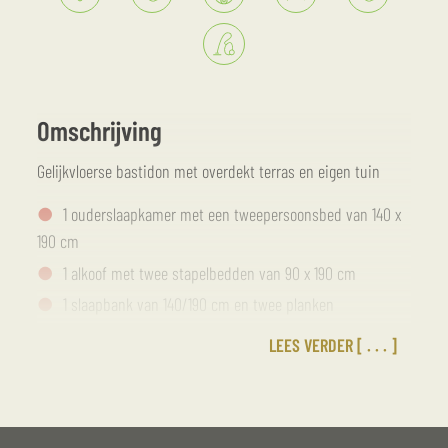
Omschrijving
Gelijkvloerse bastidon met overdekt terras en eigen tuin
1 ouderslaapkamer met een tweepersoonsbed van 140 x
190 cm
1 alkoof met twee stapelbedden van 90 x 190 cm
1 slaapbank van 140/190 cm en twee planken
1 volledig ingerichte keuken met een koel-
LEES VERDER
vriescombinatie, een combimagnetron, een elektrische
kookplaat met twee pitten, een afzuigkap en eetgerei
1 zithoek met een bank, een tafel en zes stoelen