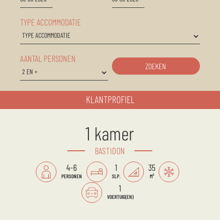
TYPE ACCOMMODATIE
AANTAL PERSONEN
ZOEKEN
KLANTPROFIEL
1 kamer
BASTIDON
4-6
1
35
PERSONEN
SLP.
M²
1
VOERTUIG(EN)