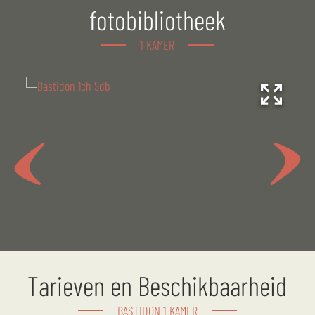
1 badkamer met een douche en een wasbak
fotobibliotheek
1 apart toilet
1 KAMER
Betegeld, overdekt terras met tuinmeubilair: een tafel,
zes stoelen, twee ligstoelen en een eigen tuin.
Smart TV
Tarieven en Beschikbaarheid
BASTIDON 1 KAMER