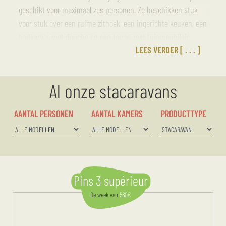
geschikt voor maximaal zes personen. Ze beschikken stuk
voor stuk over een ruime zithoek, een ingerichte keuken, een
badkamer met douche en een terras met tuinmeubilair.
LEES VERDER
Daarnaast zijn sommige accommodaties voorzien van
airconditioning en een televisie, en bieden ze hotelservices
(zoals beddengoed en handdoeken, eindschoonmaak, enz.) .
Al onze stacaravans
AANTAL PERSONEN
AANTAL KAMERS
PRODUCTTYPE
Pins 3 supérieur
De week
van
560
€