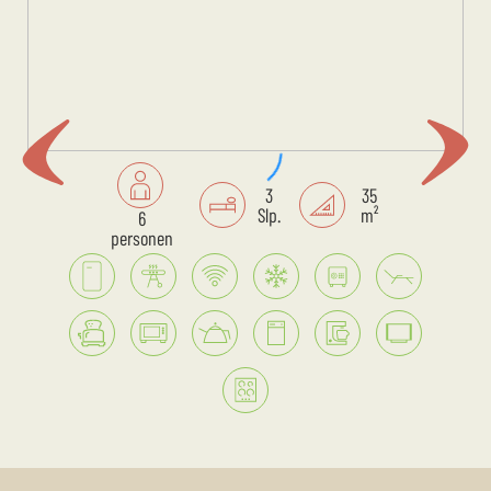
3
35
Slp.
m²
6
personen