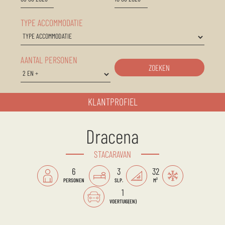
TYPE ACCOMMODATIE
AANTAL PERSONEN
ZOEKEN
KLANTPROFIEL
Dracena
STACARAVAN
6
3
32
PERSONEN
SLP.
M²
1
VOERTUIG(EN)