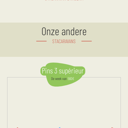
Onze andere
STACARAVANS
Pins 3 supérieur
De week
van
560
€