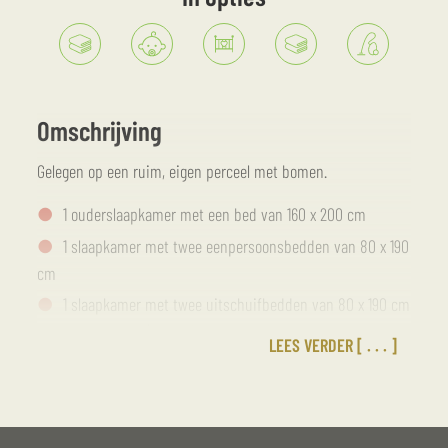
Omschrijving
Gelegen op een ruim, eigen perceel met bomen.
1 ouderslaapkamer met een bed van 160 x 200 cm
1 slaapkamer met twee eenpersoonsbedden van 80 x 190
cm
1 slaapkamer met twee uitschuifbedden van 80 x 190 cm
voor meer ruimte (mogelijkheid tot het plaatsen van een
LEES VERDER
babybedje).
1 keuken met een koel-vriescombinatie, een
combimagnetron, een glaskeramische kookplaat met vier
pitten, een afzuigkap, eetgerei en een vaatwasser. Keuken