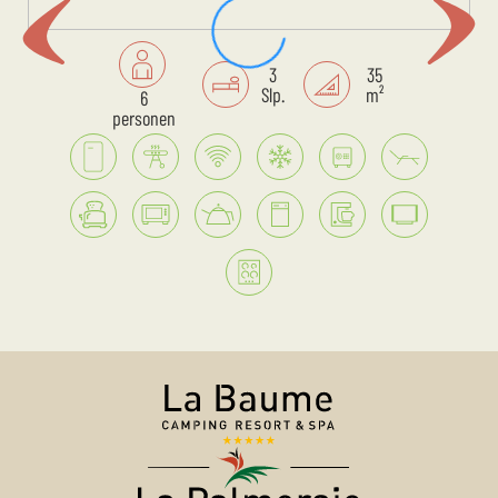
3
35
Slp.
m²
6
personen