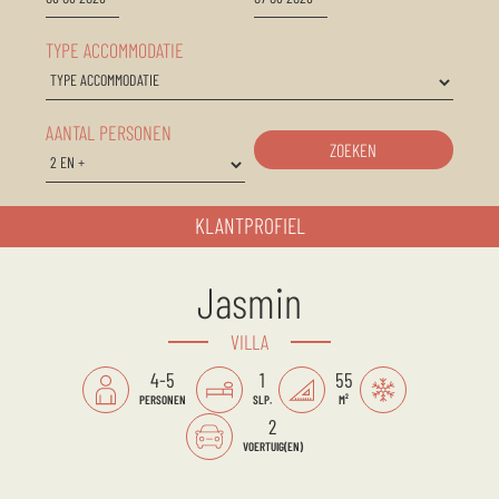
TYPE ACCOMMODATIE
AANTAL PERSONEN
ZOEKEN
KLANTPROFIEL
Jasmin
VILLA
4-5
1
55
PERSONEN
SLP.
M²
2
VOERTUIG(EN)