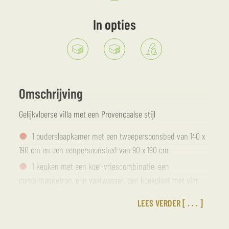
In opties
Omschrijving
Gelijkvloerse villa met een Provençaalse stijl
1 ouderslaapkamer met een tweepersoonsbed van 140 x
190 cm en een eenpersoonsbed van 90 x 190 cm
1 keuken met een koel-vriescombinatie, een
combimagnetron, een vaatwasser, een kookplaat met vier
pitten, een afzuigkap, eetgerei en een wasmachine
LEES VERDER
1 zithoek met een slaapbank van 140 x 190 cm, een
salontafel, zes stoelen een televisie