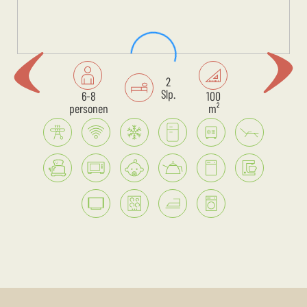
2
Slp.
6-8
100
personen
m²