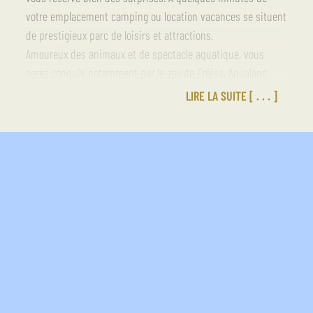
votre emplacement camping ou location vacances se situent
de prestigieux parc de loisirs et attractions.
Amoureux des animaux et de spectacle aquatique, vous
serez conquis notamment par le zoo de Fréjus, Aqualand
(Fréjus) et Marineland (Antibes). Les amateurs de
LIRE LA SUITE
divertissements et de sensations fortes apprécieront une
sortie au parc d’attraction Luna Park à Fréjus.