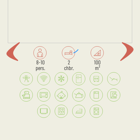
8-10
2
100
pers.
chbr.
m²