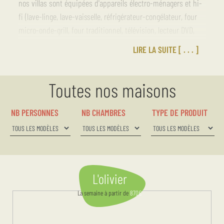
nos villas sont équipées d'appareils électro-ménagers et hi-
fi (lave-linge, lave-vaisselle, réfrigérateur-congélateur, four
micro-onde-grill, four traditionnel, télévision, lecteur DVD,
chaîne hi-fi). Ces villas sont pensées pour accueillir jusqu'à
LIRE LA SUITE
10 personnes. La solution idéale pour des vacances en
famille ou entre amis.
Toutes nos maisons
NB PERSONNES
NB CHAMBRES
TYPE DE PRODUIT
L'olivier
La semaine
à partir de
870
€