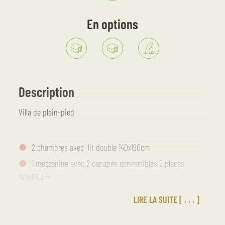
En options
Description
Villa de plain-pied
2 chambres avec lit double 140x190cm
1 mezzanine avec 2 canapés convertibles 2 places
140x190cm
1 cuisine équipée avec un réfrigérateur-congélateur, un
LIRE LA SUITE
four micro-onde grill, 1 plaque de cuisson 4 feux avec hotte
aspirante, vaisselle, lave-vaisselle et lave-linge