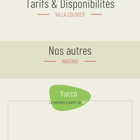
Tarifs & Disponibilités
VILLA L'OLIVIER
Nos autres
MAISONS
Yucca
La semaine
à partir de
910
€