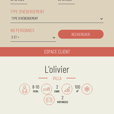
TYPE D'HÉBERGEMENT
NB PERSONNES
RECHERCHER
ESPACE CLIENT
L'olivier
VILLA
8-10
2
100
PERS.
CHBR.
M²
2
VOITURE(S)