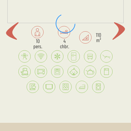
110
m²
10
4
pers.
chbr.