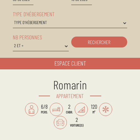
TYPE D'HÉBERGEMENT
NB PERSONNES
RECHERCHER
ESPACE CLIENT
Romarin
APPARTEMENT
6/8
2
120
PERS.
CHBR.
M²
2
VOITURE(S)