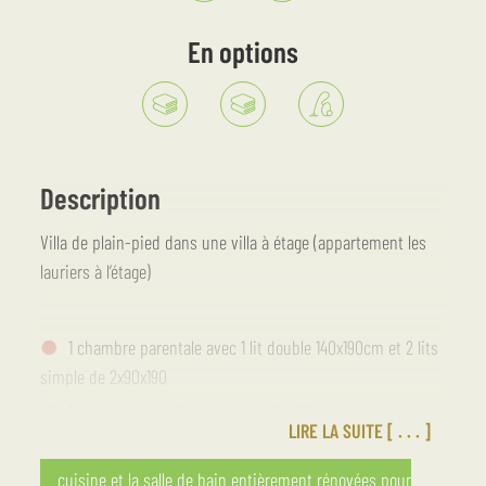
En options
Description
Villa de plain-pied dans une villa à étage (appartement les
lauriers à l’étage)
1 chambre parentale avec 1 lit double 140x190cm et 2 lits
simple de 2x90x190
1 chambre avec 2 lits simples 90x190cm
LIRE LA SUITE
1 cuisine équipée avec 1 réfrigérateur-congélateur, 1 four
micro-onde grill, 1 four, 1 plaque de cuisson 4 feux avec hotte
cuisine et la salle de bain entièrement rénovées pour