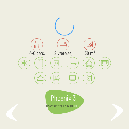
4-6 pers.
2 værelse,
30 m²
Phoenix 3
Ugentligt
fra og med
490
€