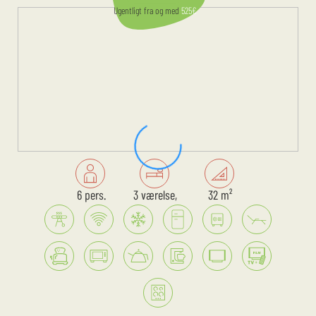
Ugentligt
fra og med
525
€
6 pers.
3 værelse,
32 m²