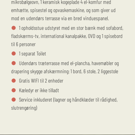
mikrobølgeovn, 1 keramisk kogeplade 4 el-komfur med
emhætte, spisestel og opvaskemaskine, og som giver ud
mod en udendørs terrasse via en bred vinduespanel.
1 opholdsstue udstyret med en stor bænk med sofabord,
fladskærms-tv, international kanalpakke, OVD og 1 spisebord
til 6 personer
1 separat Toilet
Udendørs træterrasse med el-plancha, havemøbler og
drapering skygge afskærmning: 1 bord, 6 stole, 2 liggestole
Gratis WIFI til 2 enheder
Kæledyr er ikke tilladt
Service inkluderet (lagner og håndklæder til rådighed,
slutrengøring)