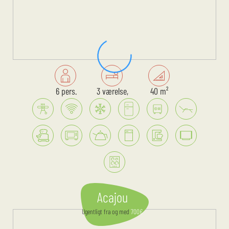
6 pers.
3 værelse,
40 m²
Acajou
Ugentligt
fra og med
700
€