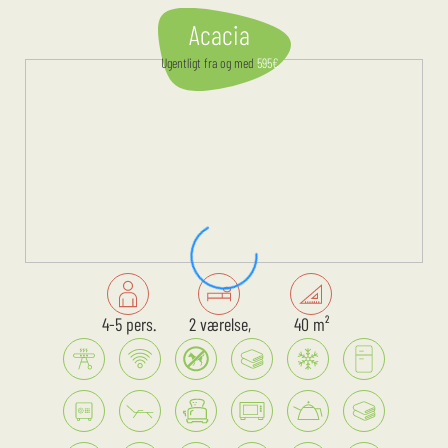
Acacia
Ugentligt
fra og med
595
€
4-5 pers.
2 værelse,
40 m²