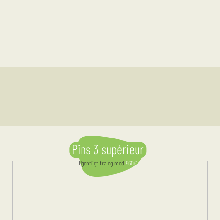
Pins 3 supérieur
Ugentligt
fra og med
560
€