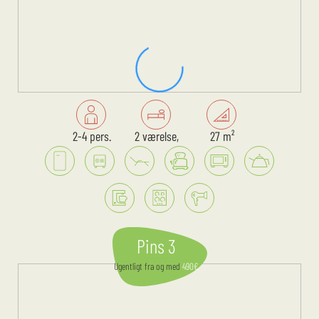
2-4 pers.
2 værelse,
27 m²
Pins 3
Ugentligt
fra og med
490
€