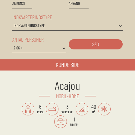
INDKVARTERINGSTYPE
ANTAL PERSONER
SØG
KUNDE SIDE
Acajou
MOBIL-HOME
6
3
40
PERS.
VÆRELSE,
M²
1
BIL(ER)