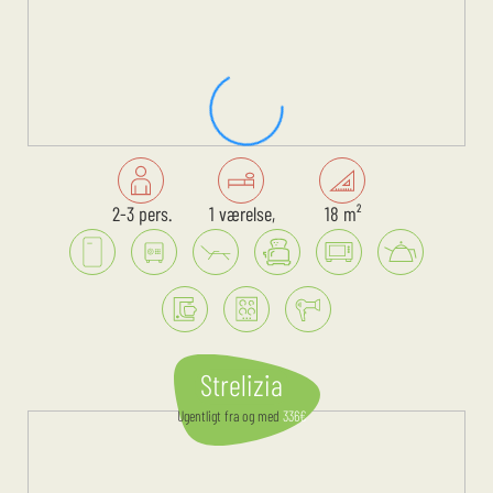
2-3 pers.
1 værelse,
18 m²
Strelizia
Ugentligt
fra og med
336
€