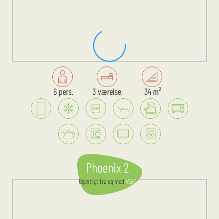
6 pers.
3 værelse,
34 m²
Phoenix 2
Ugentligt
fra og med
455
€