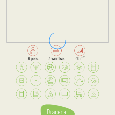
6 pers.
3 værelse,
40 m²
Dracena