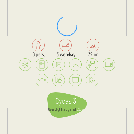
6 pers.
3 værelse,
32 m²
Cycas 3
Ugentligt
fra og med
525
€