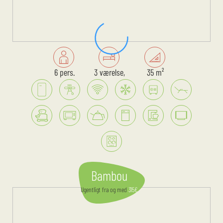
6 pers.
3 værelse,
35 m²
Bambou
Ugentligt
fra og med
315
€