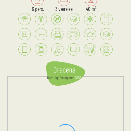
6 pers.
3 værelse,
40 m²
Dracena
Ugentligt
fra og med
525
€