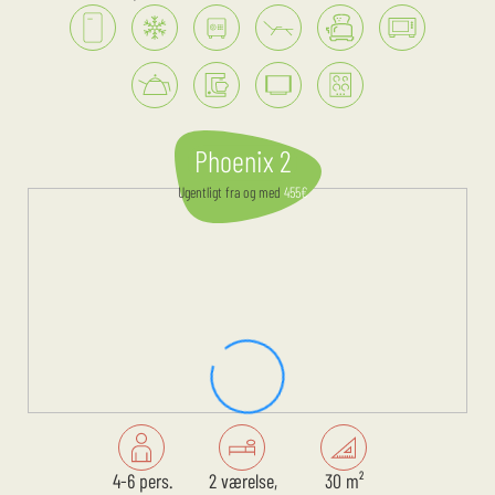
Phoenix 2
Ugentligt
fra og med
455
€
4-6 pers.
2 værelse,
30 m²