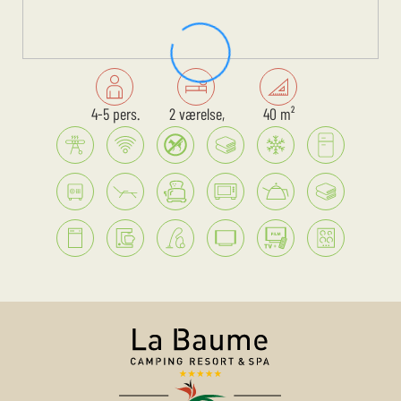
4-5 pers.
2 værelse,
40 m²