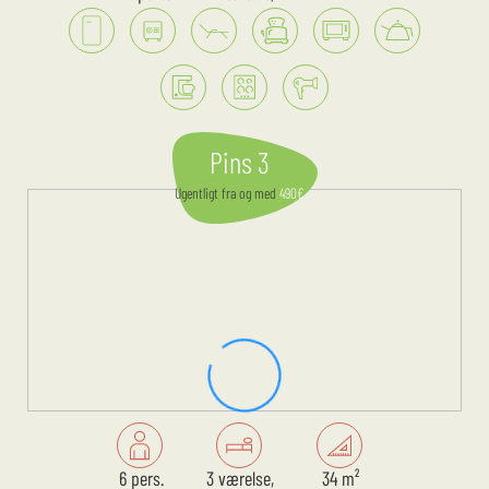
Pins 3
Ugentligt
fra og med
490
€
6 pers.
3 værelse,
34 m²