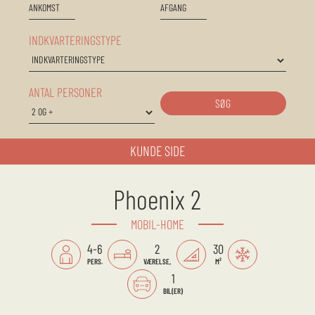
INDKVARTERINGSTYPE
ANTAL PERSONER
SØG
KUNDE SIDE
Phoenix 2
MOBIL-HOME
4-6
2
30
PERS.
VÆRELSE,
M²
1
BIL(ER)