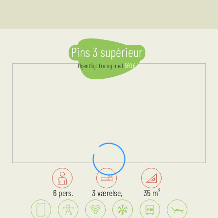
Pins 3 supérieur
Ugentligt
fra og med
560
€
6 pers.
3 værelse,
35 m²