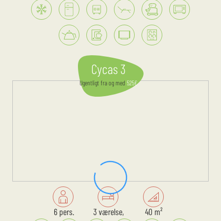
Cycas 3
Ugentligt
fra og med
525
€
6 pers.
3 værelse,
40 m²