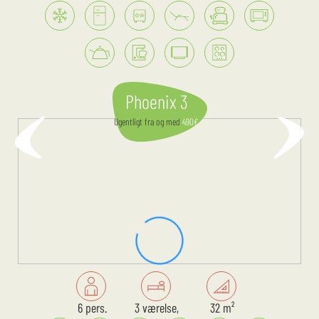
Phoenix 3
Ugentligt
fra og med
490
€
6 pers.
3 værelse,
32 m²