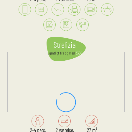
Strelizia
Ugentligt
fra og med
336
€
2-4 pers.
2 værelse,
27 m²