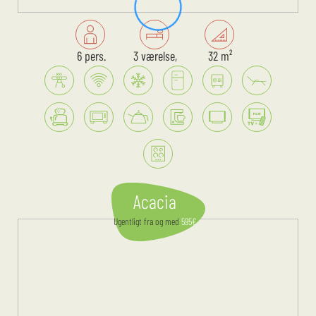
6 pers.
3 værelse,
32 m²
Acacia
Ugentligt
fra og med
595
€