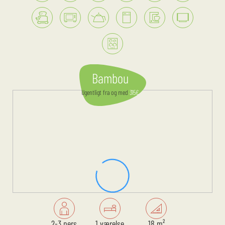
Bambou
Ugentligt
fra og med
315
€
2-3 pers.
1 værelse,
18 m²