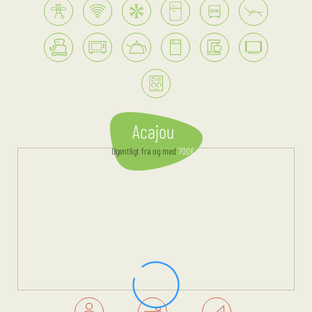
Acajou
Ugentligt
fra og med
700
€