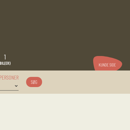
1
BIL(ER)
KUNDE SIDE
 PERSONER
SØG