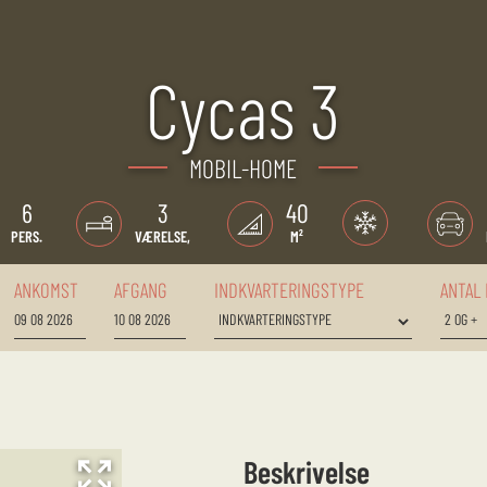
Cycas 3
MOBIL-HOME
6
3
40
PERS.
VÆRELSE,
M²
ANKOMST
AFGANG
INDKVARTERINGSTYPE
ANTAL
Beskrivelse