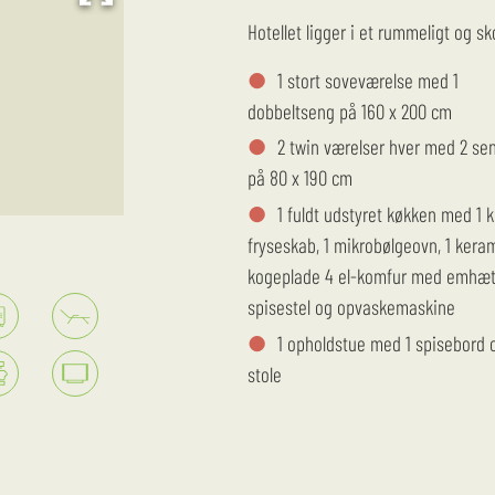
Hotellet ligger i et rummeligt og s
1 stort soveværelse med 1
dobbeltseng på 160 x 200 cm
2 twin værelser hver med 2 se
på 80 x 190 cm
1 fuldt udstyret køkken med 1 k
fryseskab, 1 mikrobølgeovn, 1 kera
kogeplade 4 el-komfur med emhæt
spisestel og opvaskemaskine
1 opholdstue med 1 spisebord 
stole