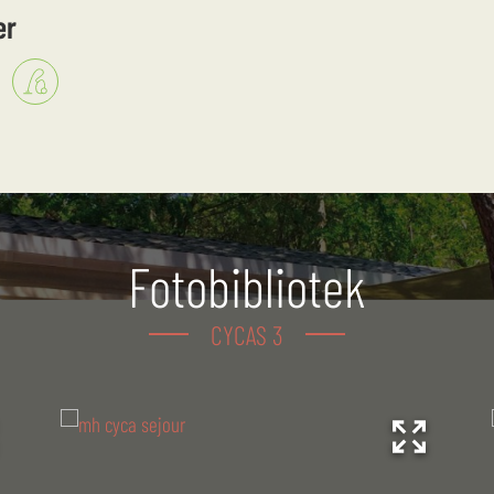
er
Fotobibliotek
CYCAS 3