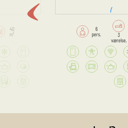
40
6
m²
pers.
3
værelse,