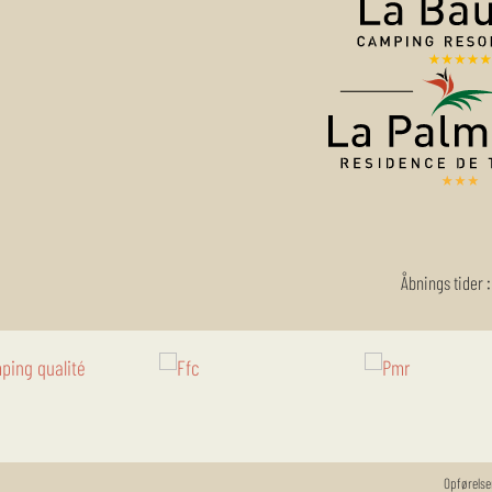
:
Åbnings tider
Opførelse