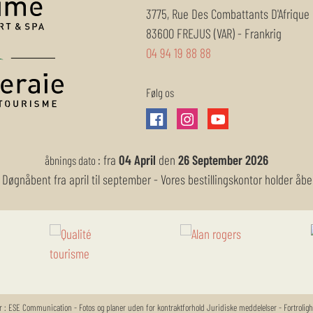
3775, Rue Des Combattants D'Afrique
83600
FREJUS (VAR)
-
Frankrig
04 94 19 88 88
Følg os
:
fra
04 April
den
26 September 2026
åbnings dato
Døgnåbent fra april til september - Vores bestillingskontor holder åb
r :
ESE Communication
- Fotos og planer uden for kontraktforhold
Juridiske meddelelser
-
Fortrolig