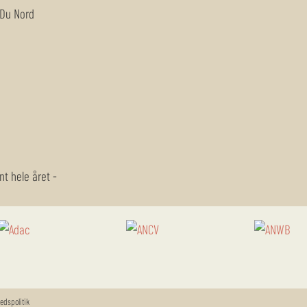
 Du Nord
ent hele året
-
hedspolitik