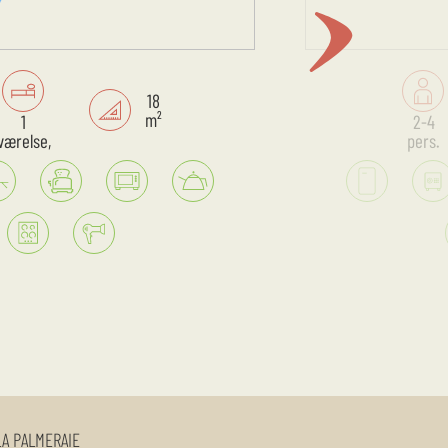
18
m²
1
2-4
værelse,
pers.
LA PALMERAIE