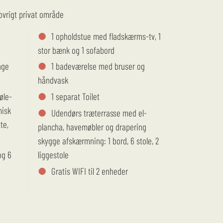
kovrigt privat område
1 opholdstue med fladskærms-tv, 1
stor bænk og 1 sofabord
nge
1 badeværelse med bruser og
håndvask
øle-
1 separat Toilet
misk
Udendørs træterrasse med el-
te,
plancha, havemøbler og drapering
skygge afskærmning: 1 bord, 6 stole, 2
og 6
liggestole
Gratis WIFI til 2 enheder