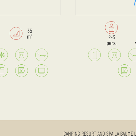
35
m²
2-3
pers.
CAMPING RESORT AND SPA LA BAUME 