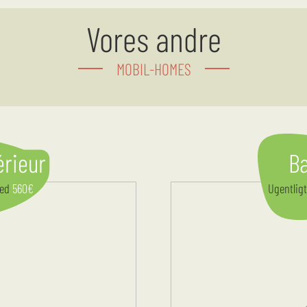
Vores andre
MOBIL-HOMES
érieur
B
med
560
€
Ugentlig