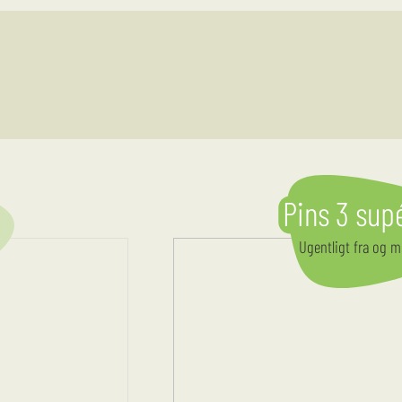
Pins 3 sup
Ugentligt
fra og 