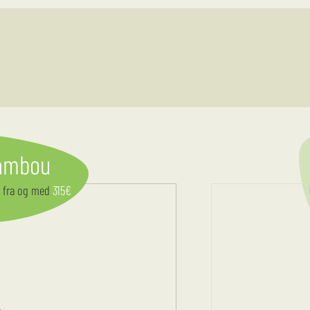
ambou
t
fra og med
315
€