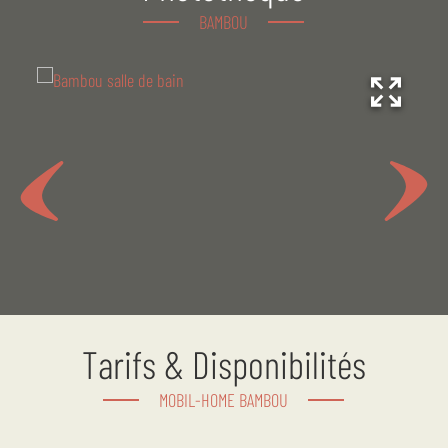
1 salle d’eau avec 1 douche spacieuse, sèche-cheveux et
BAMBOU
WC
Terrasse extérieure en bois avec mobilier de jardin : 1
table, 4 chaises et 2 bains de soleil
Non climatisé
Tarifs & Disponibilités
MOBIL-HOME BAMBOU