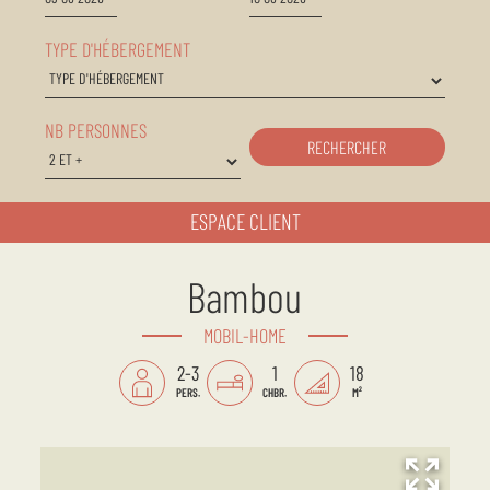
TYPE D'HÉBERGEMENT
NB PERSONNES
RECHERCHER
ESPACE CLIENT
Bambou
MOBIL-HOME
2-3
1
18
PERS.
CHBR.
M²