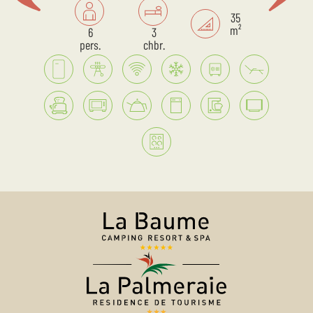
35
m²
6
3
pers.
chbr.